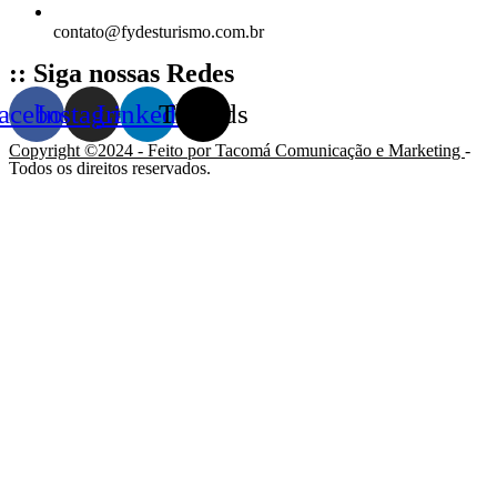
contato@fydesturismo.com.br
:: Siga nossas Redes
acebook
Instagram
Linkedin
Threads
Copyright ©2024 - Feito por
Tacomá Comunicação e Marketing
-
Todos os direitos reservados.