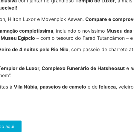
clusiva
com jantar no grandioso
Templo de Luxor
, a mais
ecível!
on, Hilton Luxor e Movenpick Aswan.
Compare e comprov
amação completíssima
, incluindo o novíssimo
Museu das C
,
Museu Egípcio
– com o tesouro do Faraó Tutancâmon – 
eiro de 4 noites pelo Rio Nilo
, com passeio de charrete a
Templor de Luxor, Complexo Funerário de Hatsheosut
e a
mem”.
sitas à
Vila Núbia
,
passeios de camelo
e de
felucca
, veleir
do aqui