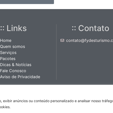
:: Links
:: Contato
Home
contato@fydesturismo.
Quem somos
Serviços
Pacotes
Dicas & Notícias
Fale Conosco
Aviso de Privacidade
 exibir anúncios ou conteúdo personalizado e analisar nosso tráfeg
- Feito por
Tacomá Comunicação e Marketing
- Todos os d
ookies.