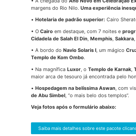
• A chegada do
Ano Novo em Celebração Ex
margens do Rio Nilo.
Uma experiência inesqu
•
Hotelaria de padrão superior:
Cairo Sherat
• O
Cairo
em destaque, com 7 noites e
progr
Cidadela de Salah El Din
,
Memphis
,
Sakkara
• A bordo do
Navio Solaris I
, um mágico
Cruz
Templo de Kom Ombo
.
• Na magnífica
Luxor
, o
Templo de Karnak
,
maior arca de tesouro já encontrada pelo ho
•
Hospedagem na belíssima Aswan
, com vi
de Abu Simbel
, “o mais belo dos templos”.
Veja fotos após o formulário abaixo:
Saiba mais detalhes sobre este pacote clican