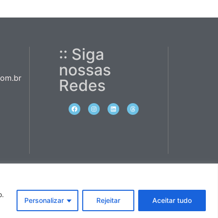
:: Siga
nossas
com.br
Redes
o.
Personalizar
Rejeitar
Aceitar tudo
ireitos reservados.