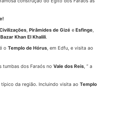
 famosa construção do Egito dos Faraós às
e!
ivilizações
,
Pirâmides de Gizé
e
Esfinge
,
e
Bazar Khan El Khalili
.
té o
Templo de Hórus
, em Edfu, e visita ao
s tumbas dos Faraós no
Vale dos Reis
, ” a
o típico da região. Incluindo visita ao
Templo