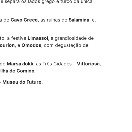
ue separa os lados grego e turco da única
la de
Gavo Greco
, as ruínas de
Salamina
, e,
to, a festiva
Limassol
, a grandiosidade de
ourion
, e
Omodos
, com degustação de
 de
Marsaxlokk
, as Três Cidades –
Vittoriosa
,
a
Ilha de Comino
.
o
Museu do Futuro
.