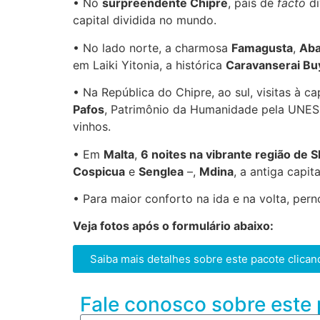
• No
surpreendente Chipre
, país de
facto
di
capital dividida no mundo.
• No lado norte, a charmosa
Famagusta
,
Aba
em Laiki Yitonia, a histórica
Caravanserai Bu
• Na República do Chipre, ao sul, visitas à ca
Pafos
, Patrimônio da Humanidade pela UNE
vinhos.
• Em
Malta
,
6 noites na vibrante região de S
Cospicua
e
Senglea
–,
Mdina
, a antiga capi
• Para maior conforto na ida e na volta, per
Veja fotos após o formulário abaixo:
Saiba mais detalhes sobre este pacote clican
Fale conosco sobre este