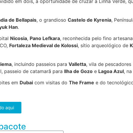
vidido em dois, a oportunidade de cruzar a Linha Verde, q
dia de Bellapais
, o grandioso
Castelo de Kyrenia
, Penínsu
yuk Han
.
pital
Nicosia
,
Pano Lefkara
, reconhecida pelo fino artesana
SCO,
Fortaleza Medieval de Kolossi
, sítio arqueológico de
K
liema
, incluindo passeios para
Valletta
, vila de pescadores
tal, passeio de catamarã para
Ilha de Gozo
e
Lagoa Azul
, n
noites em
Dubai
com visitas do
The Frame
e do tecnológic
do aqui
 pacote