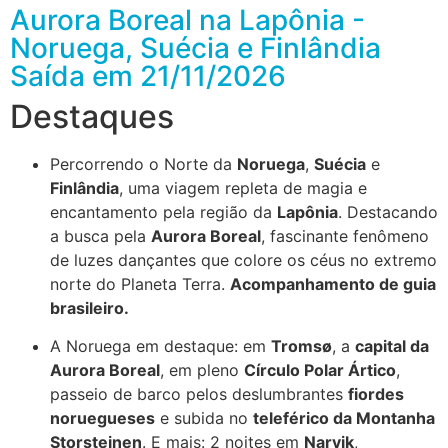
Aurora Boreal na Lapônia -
Noruega, Suécia e Finlândia
Saída em 21/11/2026
Destaques
Percorrendo o Norte da
Noruega
,
Suécia
e
Finlândia
, uma viagem repleta de magia e
encantamento pela região da
Lapônia
. Destacando
a busca pela
Aurora Boreal
, fascinante fenômeno
de luzes dançantes que colore os céus no extremo
norte do Planeta Terra.
Acompanhamento de guia
brasileiro.
A Noruega em destaque: em
Tromsø
, a
capital da
Aurora Boreal
, em pleno
Círculo Polar Ártico
,
passeio de barco pelos deslumbrantes
fiordes
noruegueses
e subida no
teleférico da Montanha
Storsteinen
. E mais: 2 noites em
Narvik
,