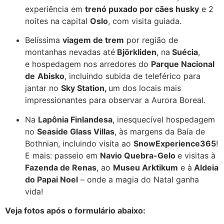
experiência em
trenó puxado por cães husky
e 2
noites na capital
Oslo
, com visita guiada.
Belíssima
viagem de trem
por região de
montanhas nevadas até
Björkliden
, na
Suécia
,
e hospedagem nos arredores do
Parque Nacional
de
Abisko
, incluindo subida de teleférico para
jantar no
Sky Station,
um dos locais mais
impressionantes para observar a Aurora Boreal.
Na
Lapônia Finlandesa
, inesquecível hospedagem
no
Seaside Glass Villas
, às margens da Baía de
Bothnian, incluindo visita ao
SnowExperience365
!
E mais: passeio em
Navio Quebra-Gelo
e visitas à
Fazenda de Renas
, ao
Museu Arktikum
e à
Aldeia
do Papai Noel
– onde a magia do Natal ganha
vida!
Veja fotos após o formulário abaixo: